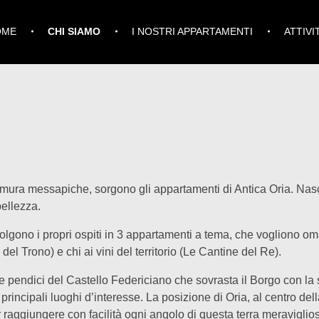
OME
CHI SIAMO
I NOSTRI APPARTAMENTI
ATTIVI
e mura messapiche, sorgono gli appartamenti di Antica Oria. Nasco
bellezza.
colgono i propri ospiti in 3 appartamenti a tema, che vogliono o
el Trono) e chi ai vini del territorio (Le Cantine del Re).
lle pendici del Castello Federiciano che sovrasta il Borgo con l
 principali luoghi d’interesse. La posizione di Oria, al centro de
r raggiungere con facilità ogni angolo di questa terra meravigli