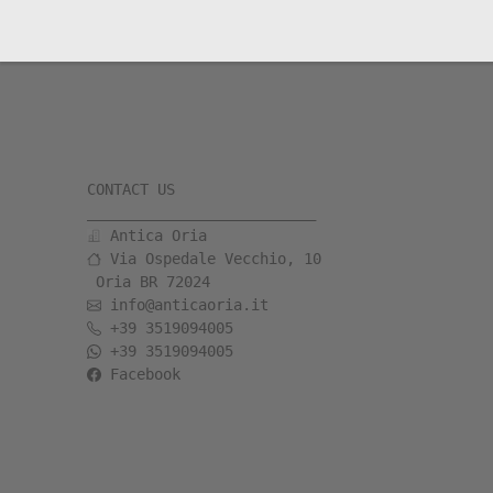
CONTACT US

__________________________ 
 Antica Oria 
 Via Ospedale Vecchio, 10 

 Oria BR 72024 
 info@anticaoria.it 
 +39 3519094005 
 +39 3519094005 
Facebook