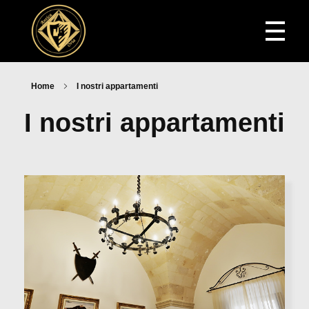
HOME
Home
I nostri appartamenti
Antica Oria
I nostri appartamenti
CHI SIAMO
I NOSTRI APPARTAMENTI
ATTIVITÀ